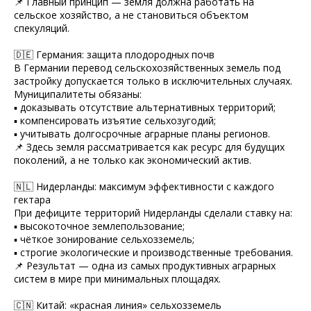
📌 Главный принцип — земля должна работать на
сельское хозяйство, а не становиться объектом
спекуляций.
🇩🇪 Германия: защита плодородных почв
В Германии перевод сельскохозяйственных земель под
застройку допускается только в исключительных случаях.
Муниципалитеты обязаны:
▪️ доказывать отсутствие альтернативных территорий;
▪️ компенсировать изъятие сельхозугодий;
▪️ учитывать долгосрочные аграрные планы регионов.
📌 Здесь земля рассматривается как ресурс для будущих
поколений, а не только как экономический актив.
🇳🇱 Нидерланды: максимум эффективности с каждого
гектара
При дефиците территорий Нидерланды сделали ставку на:
▪️ высокоточное землепользование;
▪️ чёткое зонирование сельхозземель;
▪️ строгие экологические и производственные требования.
📌 Результат — одна из самых продуктивных аграрных
систем в мире при минимальных площадях.
🇨🇳 Китай: «красная линия» сельхозземель