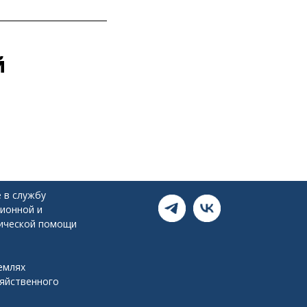
й
 в службу
ионной и
ической помощи
емлях
зяйственного
я