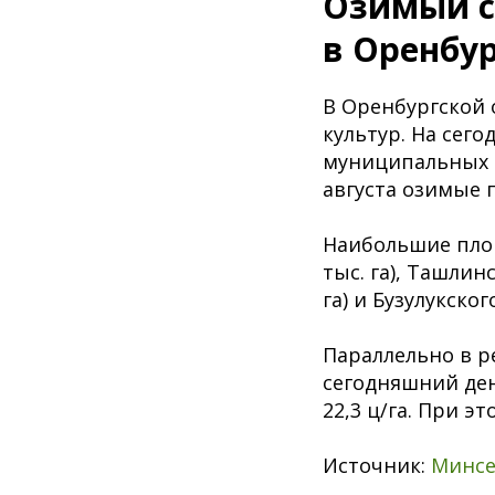
Озимый с
в Оренбу
В Оренбургской 
культур. На сег
муниципальных об
августа озимые п
Наибольшие площ
тыс. га), Ташлинс
га) и Бузулукског
Параллельно в р
сегодняшний ден
22,3 ц/га. При э
Источник:
Минсе