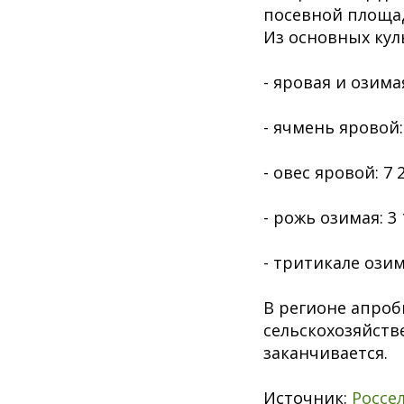
посевной площад
Из основных кул
- яровая и озима
- ячмень яровой: 
- овес яровой: 7 2
- рожь озимая: 3 
- тритикале озима
В регионе апроб
сельскохозяйств
заканчивается.
Источник:
Россе