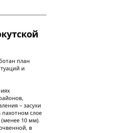
ркутской
аботан план
туаций и
риях
 районов,
ления – засухи
 пахотном слое
(менее 10 мм).
очвенной, в