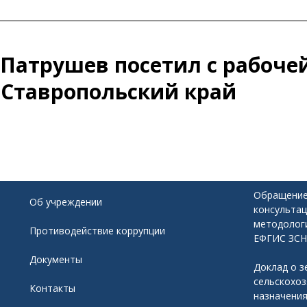
Патрушев посетил с рабоче
 Ставропольский край
Обращение
Об учреждении
консультац
методолог
Противодействие коррупции
ЕФГИС ЗСН
Документы
Доклад о з
сельскохо
Контакты
назначени