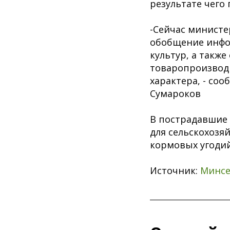
результате чего
-Сейчас министе
обобщение инфо
культур, а такж
товаропроизводи
характера, - со
Сумароков
В пострадавшие
для сельскохозя
кормовых угодий
Источник:
Минсе