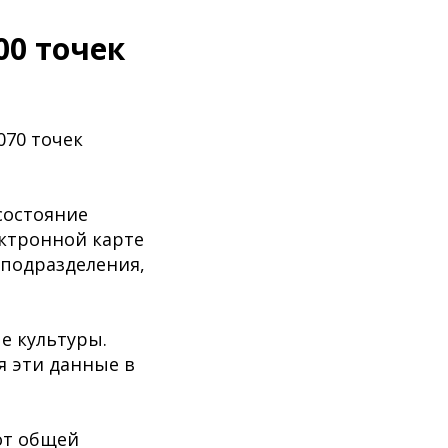
00 точек
070 точек
состояние
ектронной карте
 подразделения,
е культуры.
я эти данные в
от общей