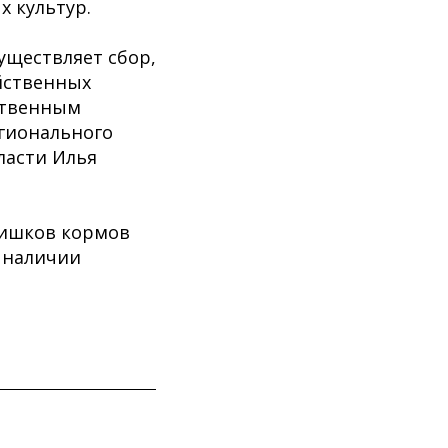
х культур.
уществляет сбор,
йственных
йственным
гионального
ласти Илья
лишков кормов
и наличии