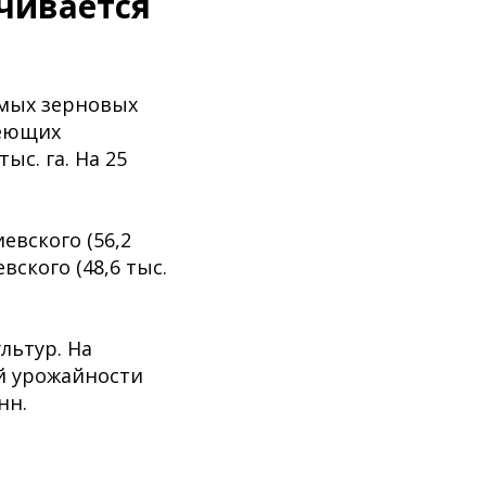
чивается
имых зерновых
сеющих
ыс. га. На 25
евского (56,2
евского (48,6 тыс.
льтур. На
ей урожайности
нн.