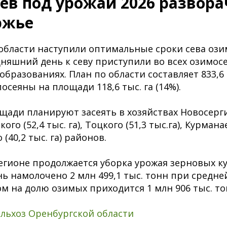
ев под урожай 2026 развора
ржье
области наступили оптимальные сроки сева оз
одняшний день к севу приступили во всех озимо
разованиях. План по области составляет 833,6 т
осеяны на площади 118,6 тыс. га (14%).
ади планируют засеять в хозяйствах Новосерги
кого (52,4 тыс. га), Тоцкого (51,3 тыс.га), Курмана
о (40,2 тыс. га) районов.
егионе продолжается уборка урожая зерновых ку
ь намолочено 2 млн 499,1 тыс. тонн при средн
том на долю озимых приходится 1 млн 906 тыс. то
льхоз Оренбургской области