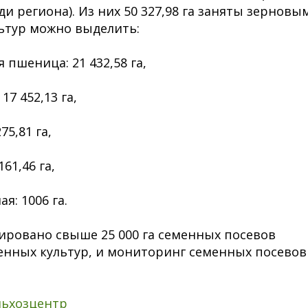
и региона). Из них 50 327,98 га заняты зерновы
ьтур можно выделить:
я пшеница: 21 432,58 га,
17 452,13 га,
75,81 га,
161,46 га,
я: 1006 га.
ировано свыше 25 000 га семенных посевов
енных культур, и мониторинг семенных посевов
льхозцентр