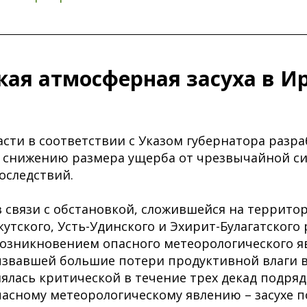
кая атмосферная засуха в И
асти в соответствии с Указом губернатора разр
 снижению размера ущерба от чрезвычайной си
оследствий.
в связи с обстановкой, сложившейся на террито
кутского, Усть-Удинского и Эхирит-Булагатского
озникновением опасного метеорологического яв
звавшей большие потери продуктивной влаги в
ялась критической в течение трех декад подряд 
пасному метеорологическому явлению – засухе п