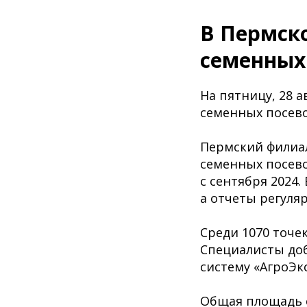
В Пермск
семенных
На пятницу, 28 а
семенных посево
Пермский филиал
семенных посево
с сентября 2024
а отчеты регуля
Среди 1070 точе
Специалисты доб
систему «АгроЭк
Общая площадь с