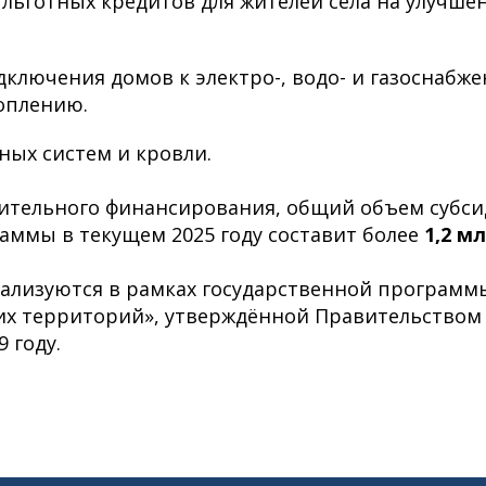
льготных кредитов для жителей села на улучш
ключения домов к электро-, водо- и газоснабж
оплению.
ых систем и кровли.
нительного финансирования, общий объем субс
аммы в текущем 2025 году составит более
1,2 м
ализуются в рамках государственной программ
их территорий», утверждённой Правительством
 году.