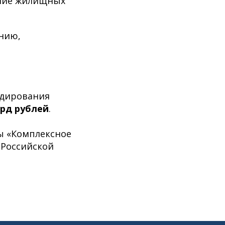
ение жилищных
ению,
идирования
лрд рублей
.
ы «Комплексное
 Российской