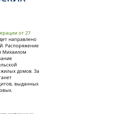
ерации от 27
удет направлено
й. Распоряжение
и Михаилом
вание
ельской
 жилых домов. За
танет
дитов, выданных
овых.