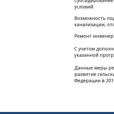
Субсидирование 
условий.
Возможность под
канализации, от
Ремонт инженерн
С учетом допол
указанной прогр
Данные меры ре
развитие сельск
Федерации в 2019