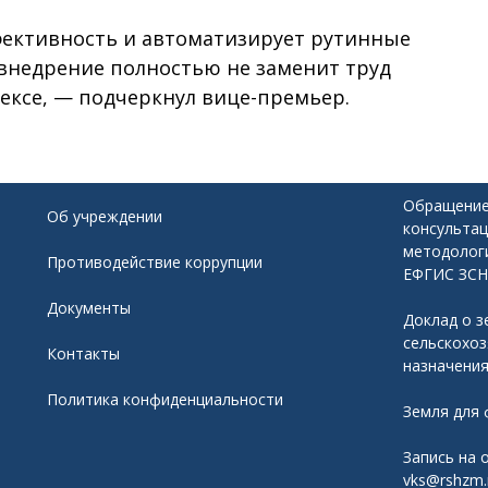
фективность и автоматизирует рутинные
 внедрение полностью не заменит труд
ксе, — подчеркнул вице-премьер.
Обращение
Об учреждении
консультац
методолог
Противодействие коррупции
ЕФГИС ЗСН
Документы
Доклад о з
сельскохо
Контакты
назначени
Политика конфиденциальности
Земля для
Запись на 
vks@rshzm.