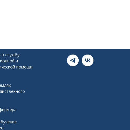
 в службу
ионной и
ической помощи
емлях
зяйственного
я
 фермера
обучение
ru