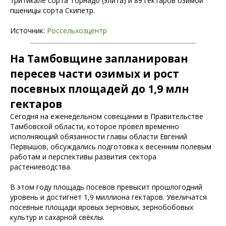
тритикале сорта Торнадо (элита) и 89 гектаров озимой
пшеницы сорта Скипетр.
Источник:
Россельхозцентр
На Тамбовщине запланирован
пересев части озимых и рост
посевных площадей до 1,9 млн
гектаров
Сегодня на еженедельном совещании в Правительстве
Тамбовской области, которое провел временно
исполняющий обязанности главы области Евгений
Первышов, обсуждались подготовка к весенним полевым
работам и перспективы развития сектора
растениеводства.
В этом году площадь посевов превысит прошлогодний
уровень и достигнет 1,9 миллиона гектаров. Увеличатся
посевные площади яровых зерновых, зернобобовых
культур и сахарной свёклы.