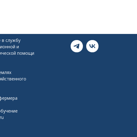
 в службу
ионной и
ической помощи
емлях
зяйственного
я
 фермера
обучение
ru