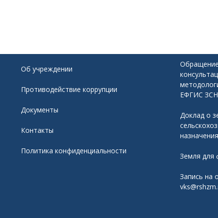
Обращение
Об учреждении
консультац
методолог
Противодействие коррупции
ЕФГИС ЗСН
Документы
Доклад о з
сельскохо
Контакты
назначени
Политика конфиденциальности
Земля для
Запись на 
vks@rshzm.