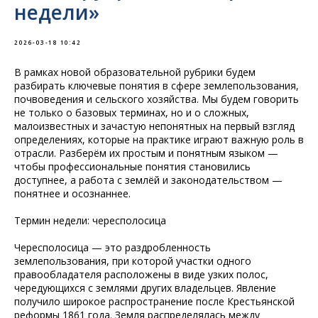
недели»
2026-03-18 10:42
В рамках новой образовательной рубрики будем
разбирать ключевые понятия в сфере землепользования,
почвоведения и сельского хозяйства. Мы будем говорить
не только о базовых терминах, но и о сложных,
малоизвестных и зачастую непонятных на первый взгляд
определениях, которые на практике играют важную роль в
отрасли. Разберём их простым и понятным языком —
чтобы профессиональные понятия становились
доступнее, а работа с землёй и законодательством —
понятнее и осознаннее.
Термин недели: чересполосица
Чересполосица — это раздробленность
землепользования, при которой участки одного
правообладателя расположены в виде узких полос,
чередующихся с землями других владельцев. Явление
получило широкое распространение после Крестьянской
реформы 1861 года. Земля распределялась между