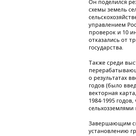
Он поделился ре
схемы земель се
сельскохозяйстве
управлением Рос
проверок и 10 и
отказались от т
государства.
Также среди выс
перерабатывающ
о результатах в
годов (было введ
векторная карта
1984-1995 годов,
сельхозземлями 
Завершающим сп
установлению г