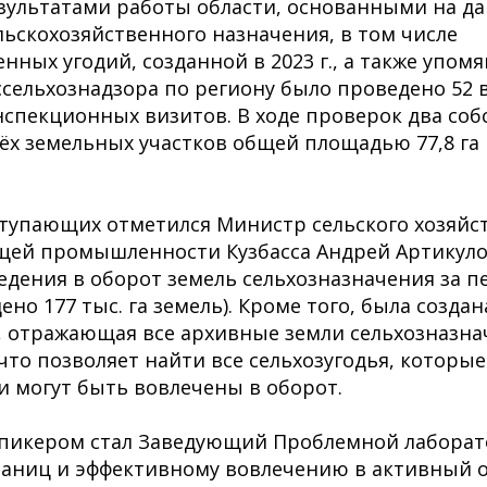
зультатами работы области, основанными на д
льскохозяйственного назначения, в том числе
нных угодий, созданной в 2023 г., а также упомя
сельхознадзора по региону было проведено 52
нспекционных визитов. В ходе проверок два со
рёх земельных участков общей площадью 77,8 га 
тупающих отметился Министр сельского хозяйс
ей промышленности Кузбасса Андрей Артикулов
ведения в оборот земель сельхозназначения за п
ено 177 тыс. га земель). Кроме того, была созда
, отражающая все архивные земли сельхозназна
 что позволяет найти все сельхозугодья, которы
и могут быть вовлечены в оборот.
икером стал Заведующий Проблемной лаборат
раниц и эффективному вовлечению в активный 