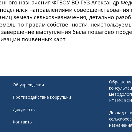
енного назначения ФГБОУ ВО ГУЗ Александр Фед
 поделился направлениями совершенствования
аниц земель сельхозназначения, детально разоб
емель по правам собственности, неиспользуем
в завершение выступления была пошагово прод
изации почвенных карт.
Обращение
Об учреждении
консультац
методолог
Противодействие коррупции
ЕФГИС ЗСН
Документы
Доклад о з
сельскохо
Контакты
назначени