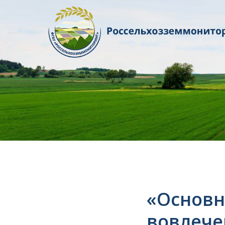
«Основн
вовлече