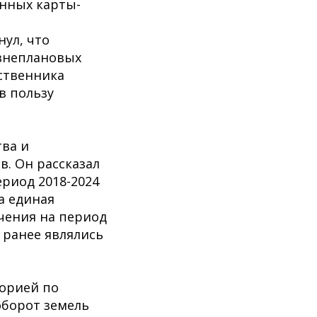
анных карты-
нул, что
 внеплановых
бственника
в пользу
тва и
. Он рассказал
ериод 2018-2024
на единая
чения на период
е ранее являлись
орией по
оборот земель