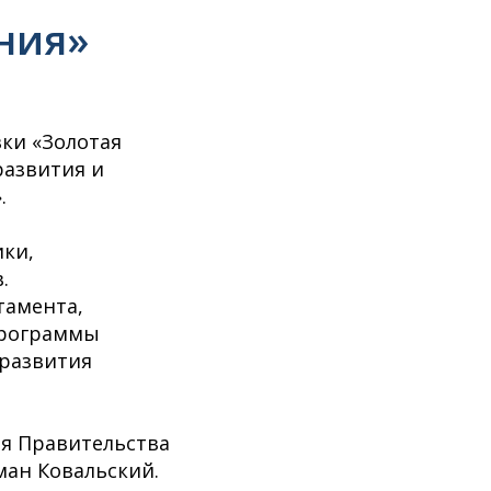
ния»
вки «Золотая
развития и
.
ки,
.
тамента,
программы
 развития
ля Правительства
ман Ковальский.