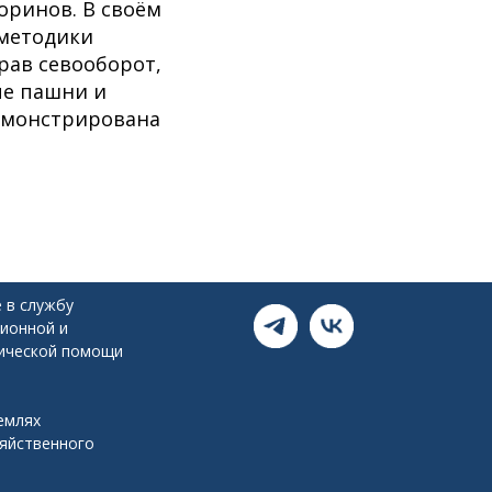
оринов. В своём
 методики
рав севооборот,
ые пашни и
емонстрирована
 в службу
ионной и
ической помощи
емлях
зяйственного
я