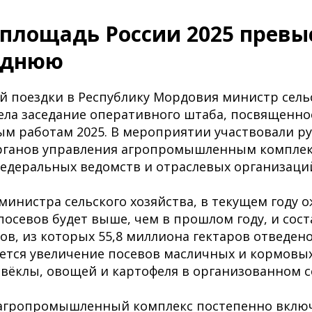
 площадь России 2025 превы
однюю
й поездки в Республику Мордовия министр сель
ела заседание оперативного штаба, посвященно
м работам 2025. В мероприятии участвовали р
рганов управления агропромышленным комплекс
едеральных ведомств и отраслевых организаци
инистра сельского хозяйства, в текущем году о
осевов будет выше, чем в прошлом году, и сост
ов, из которых 55,8 миллиона гектаров отведен
ется увеличение посевов масличных и кормовых
свёклы, овощей и картофеля в организованном с
 агропромышленный комплекс постепенно включ