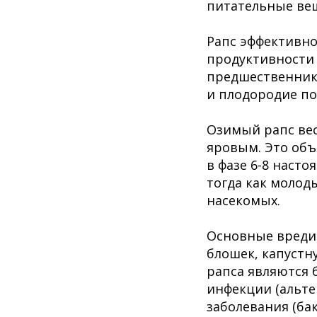
питательные вещ
Рапс эффективн
продуктивности 
предшественнико
и плодородие по
Озимый рапс вес
яровым. Это объ
в фазе 6-8 насто
тогда как молод
насекомых.
Основные вреди
блошек, капустн
рапса являются 
инфекции (альте
заболевания (ба