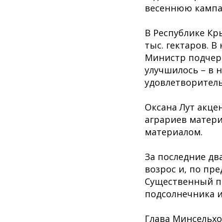
весеннюю камп
В Республике Кры
тыс. гектаров. 
Министр подчерк
улучшилось – в 
удовлетворитель
Оксана Лут акце
аграриев матер
материалом.
За последние дв
возрос и, по пр
Существенный пр
подсолнечника и
Глава Минсельхо