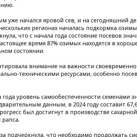
анию.
м уже начался яровой сев, и на сегодняшний де
В нескольких регионах началась подкормка озимы
нула, что с начала года состояние посевов зна
настоящее время 87% озимых находятся в хорош
ном состоянии.
нтировала внимание на важности своевременно
иально-техническими ресурсами, особенно пос
а года уровень самообеспеченности семенами з
едварительным данным, в 2024 году составит 67,
огресс был достигнут в производстве сахарной
 рапса.
за подчеркнула, что необходимо продолжать си