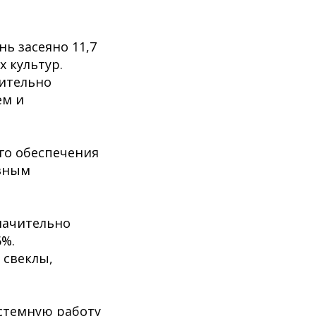
нь засеяно 11,7
х культур.
чительно
ем и
го обеспечения
евным
начительно
6%.
 свеклы,
стемную работу