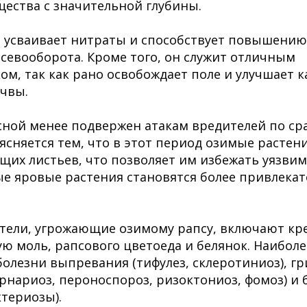
ества с значительной глубины.
о усваивает нитраты и способствует повышению
севооборота. Кроме того, он служит отличным
м, так как рано освобождает поле и улучшает ка
чвы.
ной менее подвержен атакам вредителей по ср
ясняется тем, что в этот период озимые растени
ящих листьев, что позволяет им избежать уязвим
ые яровые растения становятся более привлека
тели, угрожающие озимому рапсу, включают кр
ую моль, рапсового цветоеда и белянок. Наибол
болезни выпревания (тифулез, склеротиниоз), г
рнариоз, пероноспороз, ризоктониоз, фомоз) и
ктериозы).