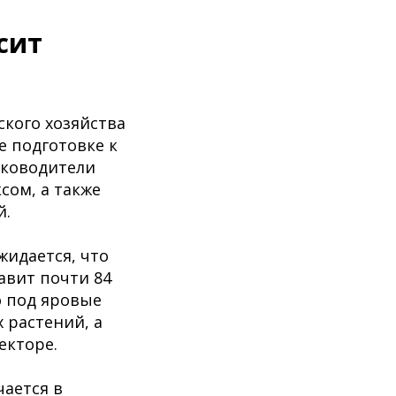
сит
ского хозяйства
е подготовке к
уководители
ом, а также
й.
жидается, что
авит почти 84
о под яровые
 растений, а
екторе.
ается в