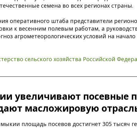
отечественные семена во всех регионах страны.
ния оперативного штаба представители регион
овки к весенним полевым работам, а руководст
гноз агрометеорологических условий на начало
терство сельского хозяйства Российской Федер
ии увеличивают посевные 
дают масложировую отрасл
алмыкии площадь посевов достигнет 305 тысяч ге