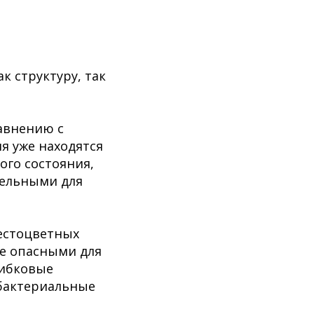
к структуру, так
авнению с
я уже находятся
ого состояния,
тельными для
естоцветных
ее опасными для
рибковые
 бактериальные