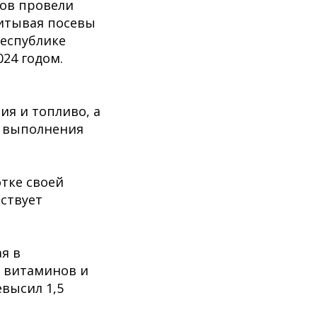
нов провели
читывая посевы
республике
024 годом.
ия и топливо, а
о выполнения
тке своей
ствует
я в
й витаминов и
высил 1,5