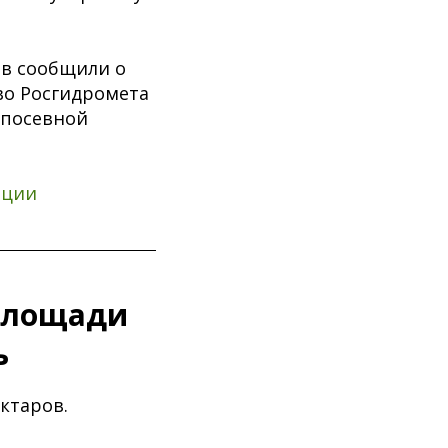
ов сообщили о
во Росгидромета
 посевной
ации
площади
ь
ктаров.