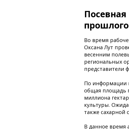
Посевная
прошлог
Во время рабоче
Оксана Лут пров
весенним полевы
региональных о
представители ф
По информации м
общая площадь п
миллиона гектар
культуры. Ожида
также сахарной 
В данное время