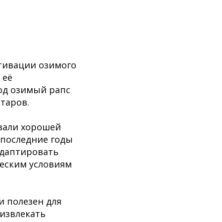
ьтивации озимого
 её
од озимый рапс
ктаров.
ывали хорошей
 последние годы
адаптировать
еским условиям
и полезен для
извлекать