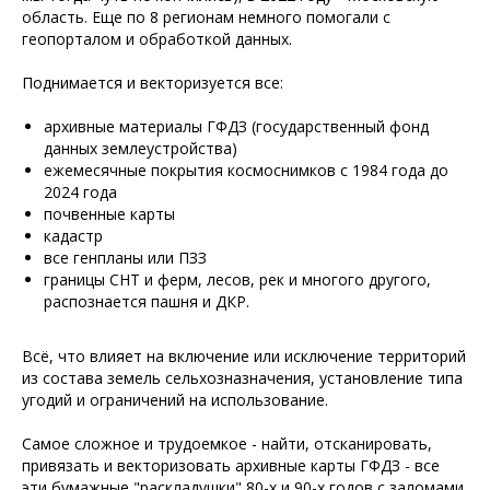
область. Еще по 8 регионам немного помогали с
геопорталом и обработкой данных.
Поднимается и векторизуется все:
архивные материалы ГФДЗ (государственный фонд
данных землеустройства)
ежемесячные покрытия космоснимков с 1984 года до
2024 года
почвенные карты
кадастр
все генпланы или ПЗЗ
границы СНТ и ферм, лесов, рек и многого другого,
распознается пашня и ДКР.
Всё, что влияет на включение или исключение территорий
из состава земель сельхозназначения, установление типа
угодий и ограничений на использование.
Самое сложное и трудоемкое - найти, отсканировать,
привязать и векторизовать архивные карты ГФДЗ - все
эти бумажные "раскладушки" 80-х и 90-х годов с заломами