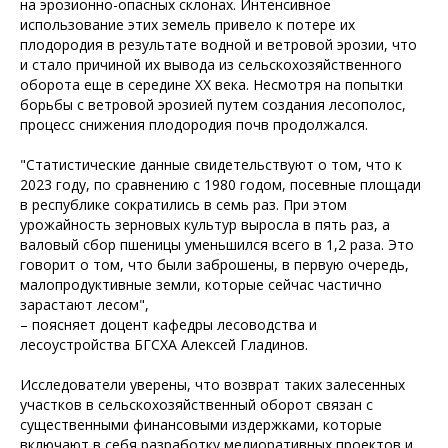
на эрозионно-опасных склонах. Интенсивное
использование этих земель привело к потере их
плодородия в результате водной и ветровой эрозии, что
и стало причиной их вывода из сельскохозяйственного
оборота еще в середине XX века. Несмотря на попытки
борьбы с ветровой эрозией путем создания лесополос,
процесс снижения плодородия почв продолжался.
"Статистические данные свидетельствуют о том, что к
2023 году, по сравнению с 1980 годом, посевные площади
в республике сократились в семь раз. При этом
урожайность зерновых культур выросла в пять раз, а
валовый сбор пшеницы уменьшился всего в 1,2 раза. Это
говорит о том, что были заброшены, в первую очередь,
малопродуктивные земли, которые сейчас частично
зарастают лесом",
– поясняет доцент кафедры лесоводства и
лесоустройства БГСХА Алексей Гладинов.
Исследователи уверены, что возврат таких залесенных
участков в сельскохозяйственный оборот связан с
существенными финансовыми издержками, которые
включают в себя разработку мелиоративных проектов и