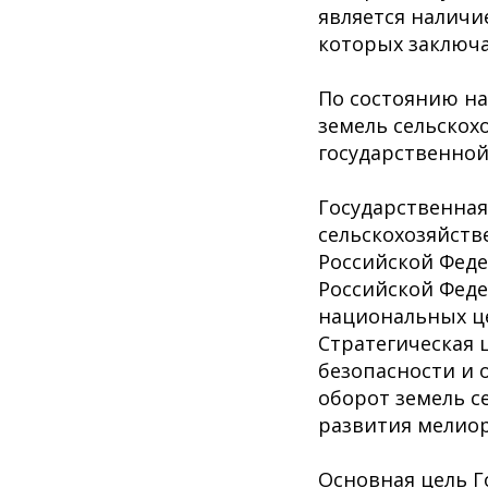
является наличи
которых заключа
По состоянию на 
земель сельскох
государственной
Государственная
сельскохозяйст
Российской Фе
Российской Фед
национальных це
Стратегическая 
безопасности и 
оборот земель с
развития мелиор
Основная цель Г