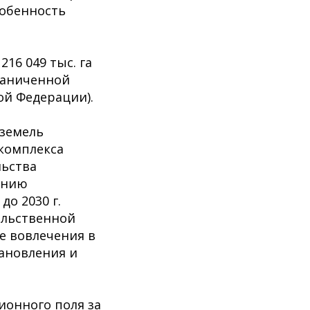
собенность
16 049 тыс. га
раниченной
й Федерации).
 земель
 комплекса
льства
жению
о 2030 г.
льственной
е вовлечения в
тановления и
ионного поля за