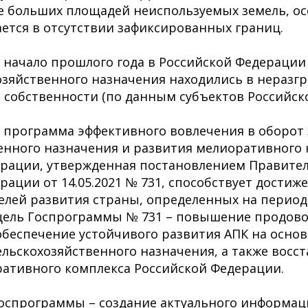
е больших площадей неиспользуемых земель, о
ется в отсутствии зафиксированных границ.
начало прошлого года в Российской Федерации 2
озяйственного назначения находились в неразг
 собственности (по данным субъектов Российско
 программа эффективного вовлечения в оборот
венного назначения и развития мелиоративного
дерации, утвержденная постановлением Правите
ерации от 14.05.2021 № 731, способствует дости
лей развития страны, определенных на период д
цель Госпрограммы № 731 – повышение продово
обеспечение устойчивого развития АПК на основ
ельскохозяйственного назначения, а также восс
ативного комплекса Российской Федерации.
оспрограммы – создание актуального информац