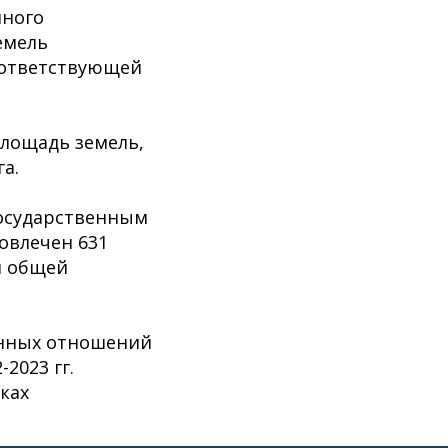
нного
емель
оответствующей
площадь земель,
га.
государственным
овлечен 631
 общей
нных отношений
2023 гг.
ках